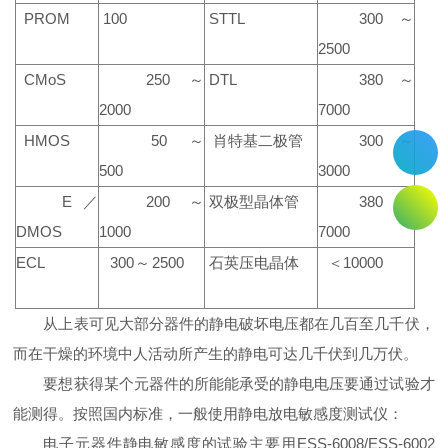
PROM
100
STTL
300～
2500
CMoS
250～
DTL
380～
2000
7000
HMOS
50～
肖特基二极管
300～
500
3000
E／
200～
双极型晶体管
380～
DMOS
1000
7000
ECL
300～2500
石英压电晶体
＜10000
从上表可见大部分器件的静电破坏电压都在几百至几千伏，
而在干燥的环境中人活动所产生的静电可达几千伏到几万伏。
要想获得某个元器件的所能能承受的静电电压要通过试验才
能测得。按照国内标准，一般使用静电放电敏感度测试仪：
电子元器件静电敏感度的试验主要用ESS-6008/ESS-6002