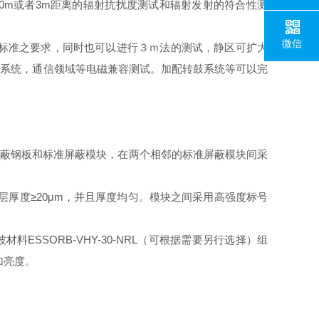
0m或者3m距离的辐射抗扰度测试和辐射发射的符合性测
微信
标准之要求，
同时也可以进行３ｍ法的测试，静区可扩大
子系统，通信领域等电磁兼容测试。加配转鼓系统等可以完
多层板、屏蔽钢板和标准屏蔽模块，在两个相邻的标准屏蔽模块间采
层厚度≥20μm，并且厚度均匀。模块之间采用高强度标号
料ESSORB-VHY-30-NRL（可根据需要另行选择）组
加亮度。