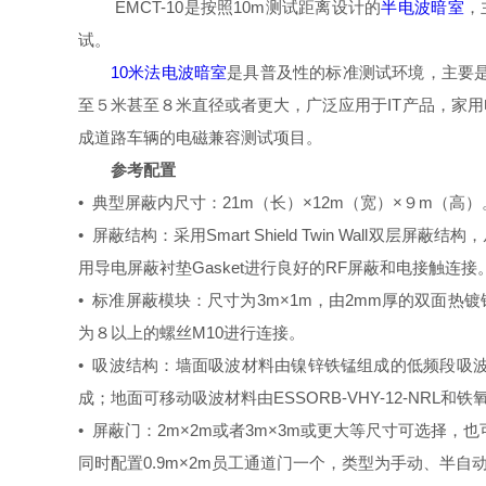
EMCT-10是按照10m测试距离设计的
半电波暗室
，
试。
10米法电波暗室
是具普及性的标准测试环境，主要
至５米甚至８米直径或者更大
，广泛应用于IT产品，家
成道路车辆的电磁兼容测试项目。
参考配置
•
典型屏蔽内尺寸：21m（长）×12m（宽）×９m（高）
• 屏蔽结构：采用Smart Shield Twin Wa
用导电屏蔽衬垫Gasket进行良好的RF屏蔽和电接触连接
• 标准屏蔽模块：尺寸为3m×1m，由2mm厚的双面
为８以上的螺丝M10进行连接。
• 吸波结构：墙面吸波材料由镍锌铁锰组成的低频段吸波材料铁
成；地面可移动吸波材料由ESSORB-VHY-12-N
• 屏蔽门：2m×2m或者3m×3m或更大等尺寸可选择
同时配置0.9m×2m员工通道门一个，类型为手动、半自