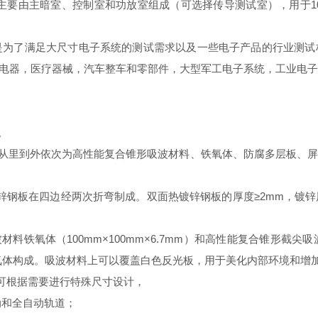
主要由主暗室、控制室和功放室组成（可选择传导测试室），用于1
是为了满足大尺寸电子系统的测试需求以及一些电子产品的行业测试
用电器，医疗器械，汽车整车和零部件，大型军工电子系统，工业电
。
ll双层屏蔽结构，从里到外依次为高性能复合锥形吸波材料、铁氧体、防腐
。
热镀锌钢板在四边经两次折弯制成。双面热镀锌钢板的厚度≥2mm，镀锌
氧体（100mm×100mm×6.7mm）和高性能复合锥形截尖吸波材
RL和铁氧体构成。吸波材料上可以覆盖白色反光板，用于美化内部环境和增
，也可根据需要进行特殊尺寸设计，
动和全自动轨道；