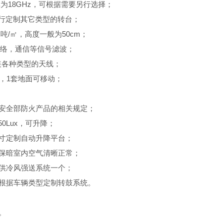
率为18GHz，可根据需要另行选择；
行定制其它类型的转台；
吨/㎡，高度一般为50cm；
及网络，通信等信号滤波；
装各种类型的天线；
面，1套地面可移动；
合安全部防火产品的相关规定；
0Lux，可升降；
尺寸定制自动升降平台；
确保暗室内空气清晰正常；
提供冷风强送系统一个；
可根据车辆类型定制转鼓系统。
求。