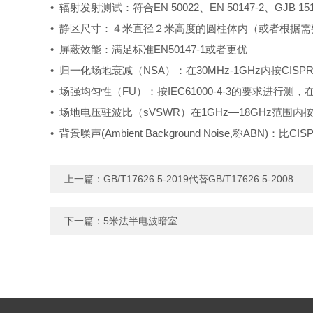
• 辐射发射测试：符合EN 50022、EN 50147-2、GJB 1
• 静区尺寸：４米直径２米高度的圆柱体内（或者根据
• 屏蔽效能：满足标准EN50147-1或者更优
• 归一化场地衰减（NSA）：在30MHz-1GHz内按CISPR16-
• 场强均匀性（FU）：按IEC61000-4-3的要求进行测，在
• 场地电压驻波比（sVSWR）在1GHz—18GHz范围内按CI
• 背景噪声(Ambient Background Noise,称ABN)：比
上一篇：
GB/T17626.5-2019代替GB/T17626.5-2008
下一篇：
5米法半电波暗室