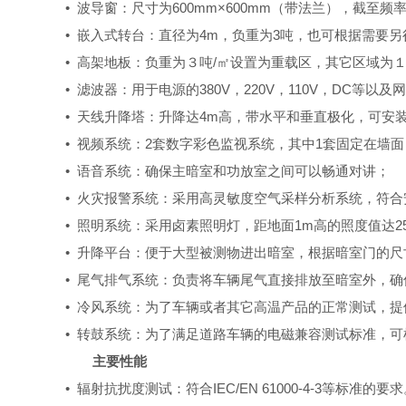
• 波导窗：尺寸为600mm×600mm（带法兰），截至频
• 嵌入式转台：
直径为4m，负重为3吨
，也可根据需要另
• 高架地板：负重为３吨/㎡设置为重载区，其它区域为１
• 滤波器：用于电源的380V，220V，110V，DC等以
• 天线升降塔：
升降达4m高
，带水平和垂直极化，可安
• 视频系统：2套数字彩色监视系统，其中1套固定在墙
• 语音系统：确保主暗室和功放室之间可以畅通对讲；
• 火灾报警系统：采用高灵敏度空气采样分析系统，符
• 照明系统：采用卤素照明灯，距地面1m高的照度值达25
• 升降平台：便于大型被测物进出暗室，根据暗室门的
• 尾气排气系统：负责将车辆尾气直接排放至暗室外，
• 冷风系统：为了车辆或者其它高温产品的正常测试，
• 转鼓系统：为了满足道路车辆的电磁兼容测试标准，
主要性能
• 辐射抗扰度测试：符合IEC/EN 61000-4-3等标准的要