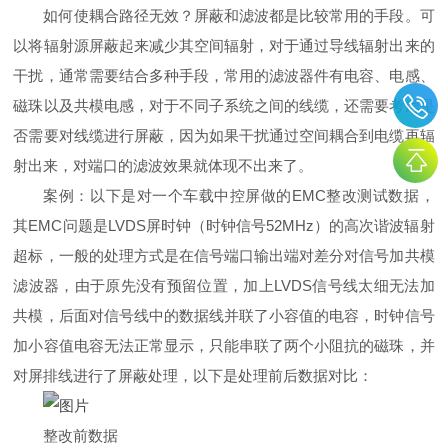
如何使耦合路径无效？屏蔽和滤波都是比较常用的手段。可
以将辐射源屏蔽起来减少其空间辐射，对于通过导线辐射出来的
干扰，通常需要结合多种手段，常用的滤波器件有电容、电感、
磁珠以及共模电感，对于不同子系统之间的线缆，还需要考虑是
否需要对线缆进行屏蔽，因为如果干扰通过空间耦合到电缆再辐
射出来，对端口的滤波效果就体现不出来了。
案例：以下是对一个车载中控屏做的EMC整改测试数据，
其EMC问题是LVDS屏时钟（时钟信号52MHz）的高次谐波辐射
超标，一般的处理方式是在信号端口输出端对差分对信号加共模
滤波器，由于原先没有预留位置，加上LVDS信号线太细无法加
共模，后面对信号线中的数据线并联了小容值的电容，时钟信号
加小容值电容无法正常显示，只能串联了两个小阻抗的磁珠，并
对屏排线进行了屏蔽处理，以下是处理前后数据对比：
整改前数据