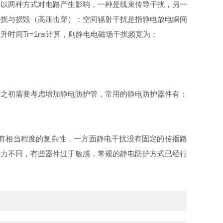
要以两种方式对电路产生影响，一种是线束传导干扰，另一
干扰与损毁（高压击穿）；空间辐射干扰是指静电放电瞬间
间Tr=1ns计算，则静电电磁场干扰频宽为：
计之初需要考虑增加静电防护管，常用的静电防护器件有：
有相当程度的复杂性，一方面静电干扰没有固定的传播路
能力不同，有些器件过于敏感，常规的静电防护方式已经行