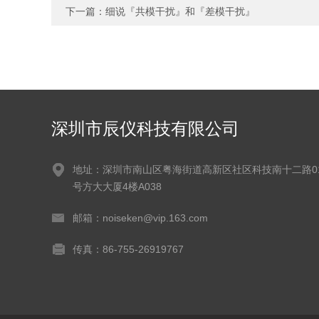
下一篇：
细说『共模干扰』和『差模干扰』
深圳市辰仪科技有限公司
地址：深圳市南山区粤海街道高新区社区科技南十二路0
号方大大厦4楼A038
邮箱：noiseken@vip.163.com
传真：86-755-26919767