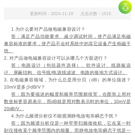
更新时间：2024-11-18 点击次数：1515
1.为什么要对产品做电磁兼容设计？
答：满足产品功能要求、减少调试时间，使产品满足电磁
兼容标准的要求，使产品不会对系统中的其它设备产生电磁干
扰。
2.
对产品做电磁兼容设计可以从哪几个方面进行？
答：电路设计（包括器件选择）、软件设计、线路板设
计、屏蔽结构、信号线
/
电源线滤波、电路的接地方式设计。
3.
在电磁兼容领域，为什么总是用分贝（
dB
）的单位描述？
10
m
V
是多少
dB/
V？
答：因为要描述的幅度和频率范围都很宽，在图形上用对
数坐标更容易表示，而
dB
就是用对数表示时的单位，
10
m
V
是
20dB/V
。
4.
为什么频谱分析仪不能观测静电放电等瞬态干扰？
答：因为频谱分析仪是一种窄带扫频接收机，它在某一时
刻仅接收某个频率范围内的能量。而静电放电等瞬态干扰是一