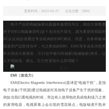
更新时间：2023-03-27 点击次数：2803
电子产品的电磁辐射问题越来越受到关注，相信大多数都
对于EMC(电磁兼容性)这个名词也不陌生，因为要获得我国的
3C认证就必须通过专业机构的EMC测试。但是，在各种媒体
报道和产品宣传当中，与之类似的EMI、EMS等专业名词也常
常出现在大家面前，它们似乎都与防辐射(电磁辐射)有关，让
人不明就里。那么，它们究竟有什么异同呢？
EMI（
攻击力
）
EMI(Electro Magnetic Interference)直译是“电磁干扰"，是指
电子设备(干扰源)通过电磁波对其他电子设备产生干扰的现象。
例如当我们看电视的时候，旁边有人使用电吹风或电剃须刀之类
的家用电器，电视屏幕上会出现的雪花噪点；电饭锅煮不熟米