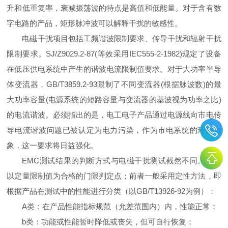
升和低重复率，衰减振荡波的特点是高值和低能量。对于含有数
字电路的产品，矩形脉冲波可以解释干扰的敏感性。
电磁干扰项目包括工频谐波限制要求、传导干扰和辐射干扰
限制要求。SJ/Z9029.2-87(等效采用IEC555-2-1982)规定了设备
在低压供电系统中产生的谐波电流限制值要求。对于大功率半导
体变流器，GB/T3859.2-93限制了不同变流器(根据脉波数)的最
大功率容量(电源系统的短路容量与变流器的基波视为功率之比)
的电流谐波。必须指出的是，电工电子产品通过电源线向市电传
导电流谐波问题已被认定为电力污染，作为市电系统的环保对
象，这一要求将日益强化。
EMC测试结果的判断方式与电磁干扰测试截然不同。后者
以定量限制值为合格的门限判定点；前者一般采用定性方法，即
根据产品在测试中的性能进行分类（以GB/T13926-92为例）：
A类：在产品性能指标规范（允差范围内）内，性能正常；
b类：功能或性能暂时降低或丧失，但可自行恢复；