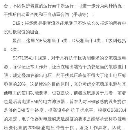
合，不因保护装置的运行而中断运行；可进一步分为两种情况：
干扰后自动重合闸和不自动重合闸（手动等）；
D级：损坏级是指变流器能承受但不造成长久损坏的所有电
扰动极限值的组合。
显然，这里的F级相当于a类，D级相当于d类，T级则包括
b、c类。
SJ/T10541中规定，对于具有抗干扰功能要求的交流稳压电
源，除保证正常工作外，还应在输出端给予负载适当的敏感度门
限；规定叠加在输出电压上的干扰残压峰值不得大于输出电压标
称值的20%。这是标准的目的原则，充分考虑交流稳压电源与其
他电工的使用功能要求。也就是说，前者应该服务于后者，前者
也是后者电源EMI的电力滤波器，旨在为对EMI敏感的设备提供
足够的EMI安全裕度，提高设备的抗干扰水平。根据GB6833.4
的规定，电子仪器对电源瞬态敏感度的要求是能够承受标称源电
压变化量的20%瞬态电压冲击干扰，避免工作异常。因此，