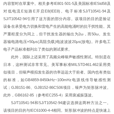
内容暂时在草案中。相关参考IE801-501-5及美国标准IEStd58及
对低电流E短路E开启E8(IEE8)。电子标准SJ/T10541-94及
SJ/T10542-94引用了这方面的部分内容。该项目的目的是验证
设备在承受电力切换和雷电产生的高能电涌时的抗干扰性能。其
严重程度分为同上，但干扰发生器的输出为2ω，而50ω。发生
器输电路电压×50μs(高阻负载)电波波波20μs(放电)。许多电工
电子产品标准都列出了类似的测试要求。
此外，国际上还采用了高频尖峰噪声敏感性测试。特别是在
日本，这种测试非常常见。美军事标准MILSTD461.462采用类
似项目，但噪声模拟发生器的功率远远大于前者。国内也有类似
的标准，如GB4859-8450kHz~100mHz电源线传导敏感性测
试；GJB151-86、GJB152-86CS06项目，噪声为矩形脉冲波。
此外，GB6162-85（参考IEC255-4）采用衰减振荡波。
SJ/T10541-94和SJ/T10542-94建议选择这两种方法之一。
该项目的目的与IEC61000-4-4相同。矩形脉冲波的特点是快速上