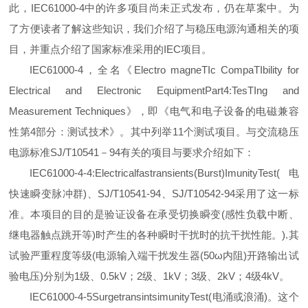
此，IEC61000-4中的许多项目尚未正式发布，仍在草案中。为
了方便读者了解这些知识，我们介绍了与稳压电源沟通相关的项
目，并重点介绍了国家标准采用的IEC项目。
IEC61000-4，全名《Electro magneTIc CompaTIbility for
Electrical and Electronic EquipmentPart4:TesTIng and
Measurement Techniques》，即《电气和电子设备的电磁兼容
性第4部分：测试技术》。其中列举11个测试项目。与交流稳压
电源标准SJ/T10541－94有关的项目与要求介绍如下：
IEC61000-4-4:Electricalfastransients(Burst)ImunityTest(电
快速瞬变脉冲群)、SJ/T10541-94、SJ/T10542-94采用了这一标
准。本项目的目的是验证设备在承受切换瞬变(感性负载中断、
继电器触点跳开等)时产生的各种瞬时干扰时的抗干扰性能。).其
试验严重程度等级(电源输入端干扰发生器(50ω内阻)开路输出试
验电压)分别为1级、0.5kV；2级、1kV；3级、2kV；4级4kV。
IEC61000-4-5SurgetransintsimunityTest(电涌或浪涌)。这个