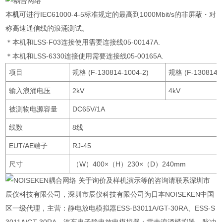
本
机
可进行IEC61000-4-5标准规定的最高到1000Mbit/s的非屏蔽・对
称高速通信线的浪涌测试。
＊本机和LSS-F03连接使用需要连接线05-00147A.
＊本机和LSS-6330连接使用需要连接线05-00165A.
项目
规格 (F-130814-1004-2)
规格 (F-130814-
输入浪涌电压
2kV
4kV
被测物电源容量
DC65V/1A
线数
8线
EUT/AE端子
RJ-45
尺寸
（W）400×（H）230×（D）240mm
关于询价及样机演示等的咨询请联系深圳市
辰仪科技有限公司，深圳市辰仪科技有限公司为日本NOISEKEN中国
区一级代理，主营：静电放电模拟器ESS-B3011A/GT-30RA、ESS-S