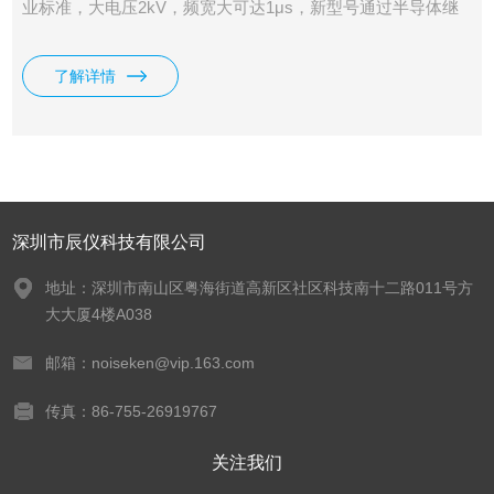
业标准，大电压2kV，频宽大可达1μs，新型号通过半导体继
电器方式，提高试验脉冲波形的稳定性，增加选件，可做各种
各样的测试。
了解详情
深圳市辰仪科技有限公司
地址：深圳市南山区粤海街道高新区社区科技南十二路011号方
大大厦4楼A038
邮箱：noiseken@vip.163.com
传真：86-755-26919767
关注我们