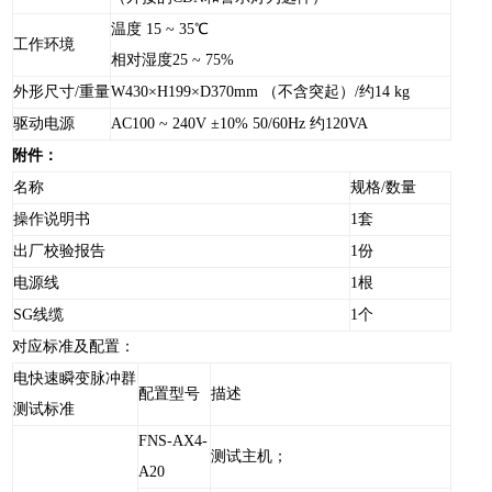
温度 15 ~ 35℃
工作环境
相对湿度25 ~ 75%
外形尺寸/重量
W430×H199×D370mm （不含突起）/约14 kg
驱动电源
AC100 ~ 240V ±10% 50/60Hz 约120VA
附件：
名称
规格/数量
操作说明书
1套
出厂校验报告
1份
电源线
1根
SG线缆
1个
对应标准及配置：
电快速瞬变脉冲群
配置型号
描述
测试标准
FNS-AX4-
测试主机；
A20