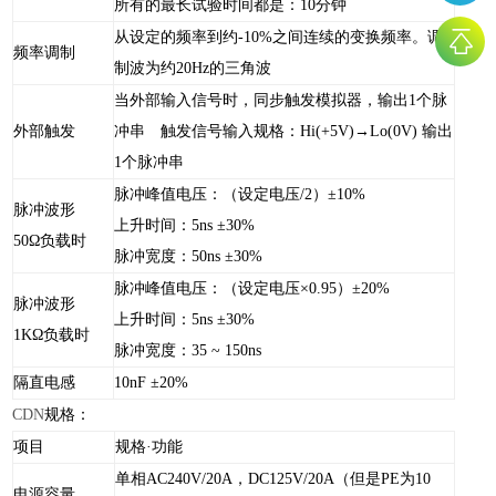
所有的最长试验时间都是：10分钟
从设定的频率到约-10%之间连续的变换频率。调
频率调制
制波为约20Hz的三角波
当外部输入信号时，同步触发模拟器，输出1个脉
外部触发
冲串 触发信号输入规格：Hi(+5V)→Lo(0V) 输出
1个脉冲串
脉冲峰值电压：（设定电压/2）±10%
脉冲波形
上升时间：5ns ±30%
50Ω负载时
脉冲宽度：50ns ±30%
脉冲峰值电压：（设定电压×0.95）±20%
脉冲波形
上升时间：5ns ±30%
1KΩ负载时
脉冲宽度：35 ~ 150ns
隔直电感
10nF ±20%
CDN
规格：
项目
规格·功能
单相AC240V/20A，DC125V/20A（但是PE为10
电源容量